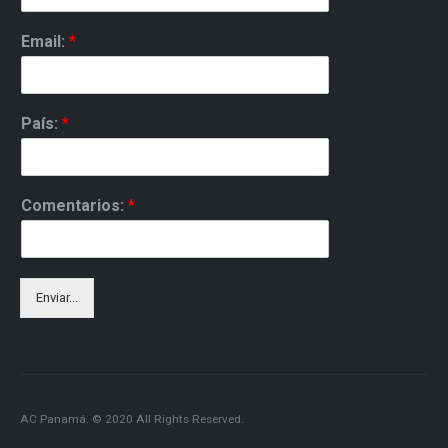
Email:
*
País:
*
Comentarios:
*
Enviar...
AC Panamá. © 2020 All Rights Reserved.