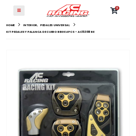
0
HOME
INTERIOR
,
PEDALES UNIVERSAL
KIT PEDALES Y PALANCA DE CUERO BEIGE 4PCS – AC15088 BE