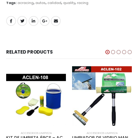
Tags:
acracing
,
autos
,
calidad
,
quality
,
racing
RELATED PRODUCTS
ACCESORIOS LIMPIEZA
ACCESORIOS LIMPIEZA
KIT DE LIMPIEZA 6PCS – ACLEN-108
LIMPIADOR DE VIDRIO MANGO ALUMINIO 8″ – ACLEN-102