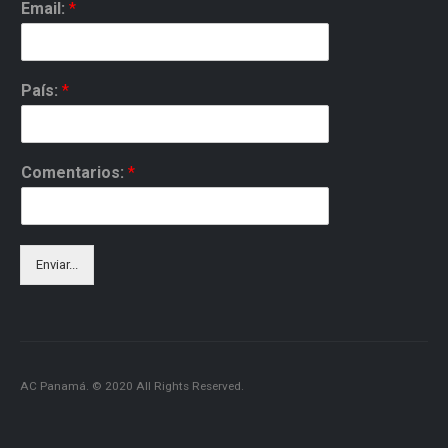
Email:
*
País:
*
Comentarios:
*
Enviar...
AC Panamá. © 2020 All Rights Reserved.