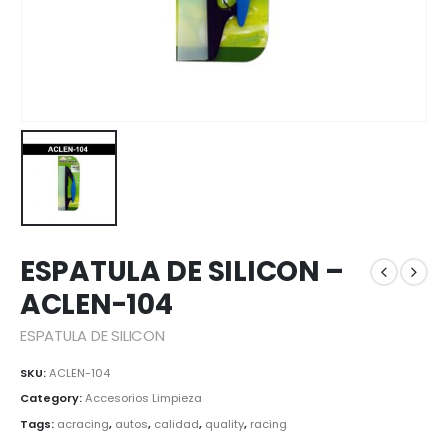
ESPATULA DE SILICON –
ACLEN-104
ESPATULA DE SILICON
SKU:
ACLEN-104
Category:
Accesorios Limpieza
Tags:
acracing
,
autos
,
calidad
,
quality
,
racing