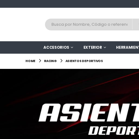
ACCESORIOS
EXTERIOR
HERRAMIEN
HOME
RACING
ASIENTOS DEPORTIVOS