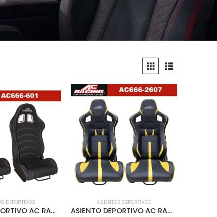
OS DEPORTIVOS
ASIENTOS DEPORTIVOS
ASIENTO DEPORTIVO AC RACING 2pcs NEGRO – AC666-601
ASIENTO DEPORTIVO AC RACING 2pcs NEGRO/AMARILLO – AC666-2607