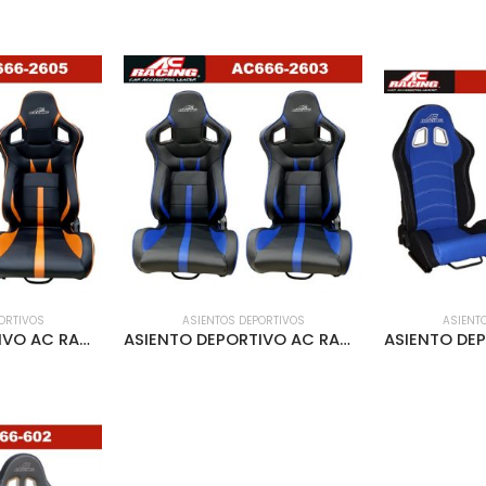
ORTIVOS
ASIENTOS DEPORTIVOS
ASIENT
ASIENTO DEPORTIVO AC RACING 2pcs NEGRO/ANARANJADO – AC666-2605
ASIENTO DEPORTIVO AC RACING 2pcs NEGRO/AZUL – AC666-2603