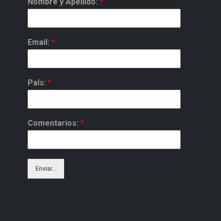
Nombre y Apellido:
*
Email:
*
País:
*
Comentarios:
*
Enviar...