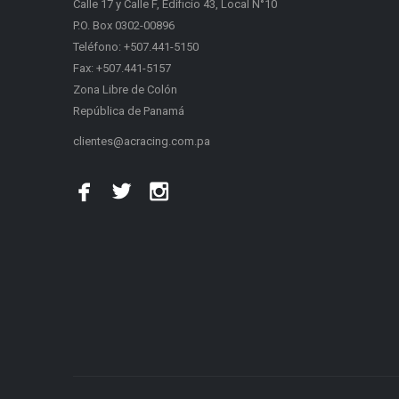
Calle 17 y Calle F, Edificio 43, Local N°10
P.O. Box 0302-00896
Teléfono: +507.441-5150
Fax: +507.441-5157
Zona Libre de Colón
República de Panamá
clientes@acracing.com.pa