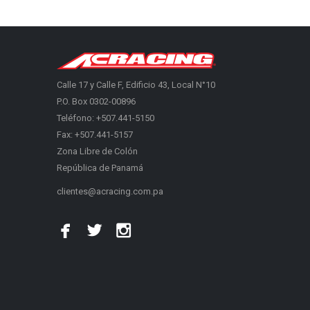
Calle 17 y Calle F, Edificio 43, Local N°10
P.O. Box 0302-00896
Teléfono: +507.441-5150
Fax: +507.441-5157
Zona Libre de Colón
República de Panamá
clientes@acracing.com.pa