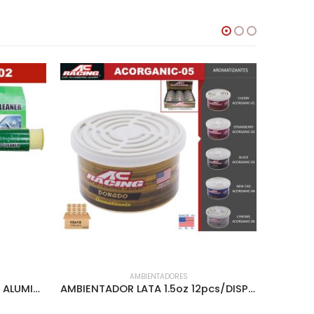
AMBIENTADORES
LIMPIADOR DE VIDRIO MANGO ALUMINIO 8″ – ACLEN-102
AMBIENTADOR LATA 1.5oz 12pcs/DISPLAY DORADO – ACORGANIC-05