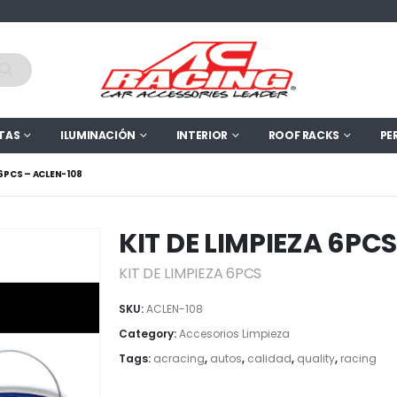
TAS
ILUMINACIÓN
INTERIOR
ROOF RACKS
PE
 6PCS – ACLEN-108
KIT DE LIMPIEZA 6PC
KIT DE LIMPIEZA 6PCS
SKU:
ACLEN-108
Category:
Accesorios Limpieza
Tags:
acracing
,
autos
,
calidad
,
quality
,
racing