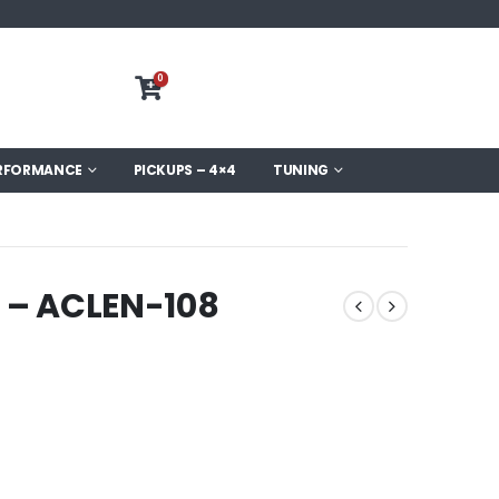
0
RFORMANCE
PICKUPS – 4×4
TUNING
S – ACLEN-108