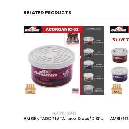
RELATED PRODUCTS
AMBIENTADORES
AMBIENTADOR GEL CARITAS AC RACING STRAWBERRY – ACEMO-01
AMBIENTADOR LATA 1.5oz 12pcs/DISPLAY STRAWBERRY – ACORGANIC-02