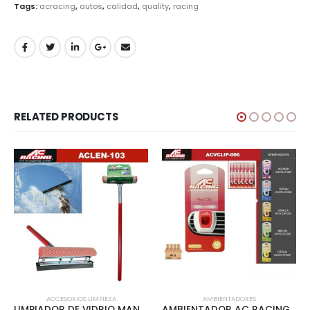
Tags:
acracing
,
autos
,
calidad
,
quality
,
racing
RELATED PRODUCTS
ACCESORIOS LIMPIEZA
AMBIENTADORES
LIMPIADOR DE VIDRIO MANGO ROJO 8 – ACLEN-103
AMBIENTADOR AC RACING VENT CLIP 12PCS/INNER FRESA – ACVCLIP-006