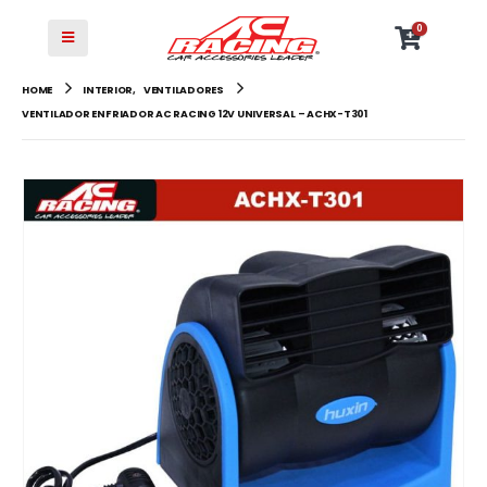
0
HOME
INTERIOR
,
VENTILADORES
VENTILADOR ENFRIADOR AC RACING 12V UNIVERSAL – ACHX-T301