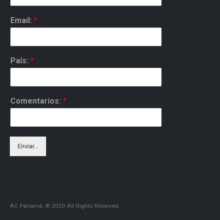
Email:
*
País:
*
Comentarios:
*
Enviar...
AC Panamá. © 2020 All Rights Reserved.