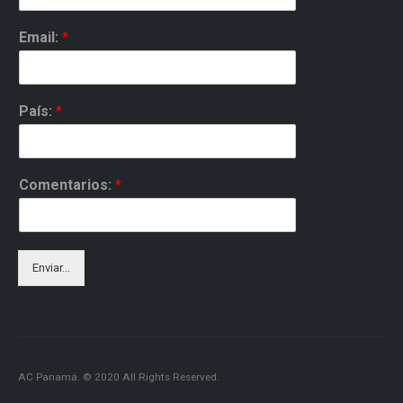
Email:
*
País:
*
Comentarios:
*
Enviar...
AC Panamá. © 2020 All Rights Reserved.