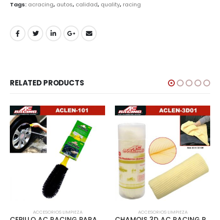
Tags:
acracing
,
autos
,
calidad
,
quality
,
racing
RELATED PRODUCTS
ACCESORIOS LIMPIEZA
ACCESORIOS LIMPIEZA
CEPILLO AC RACING PARA RINES – ACLEN-101
CHAMOIS 3D AC RACING PEQUENO TUBO PLASTICO CLEAR – ACLEN-3D01