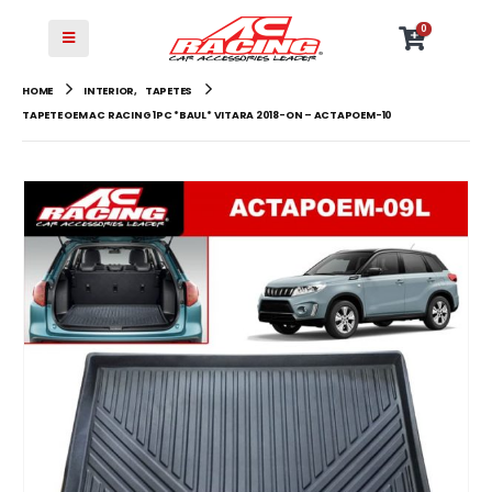
0
HOME
INTERIOR
,
TAPETES
TAPETE OEM AC RACING 1PC *BAUL* VITARA 2018-ON – ACTAPOEM-10