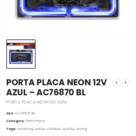
PORTA PLACA NEON 12V
AZUL – AC76870 BL
PORTA PLACA NEON 12V AZUL
SKU:
AC76870 BL
Category:
Porta Placa
Tags:
acracing
,
autos
,
calidad
,
quality
,
racing