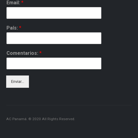
Email:
*
País:
*
Comentarios:
*
Enviar...
AC Panamá. © 2020 All Rights Reserved.