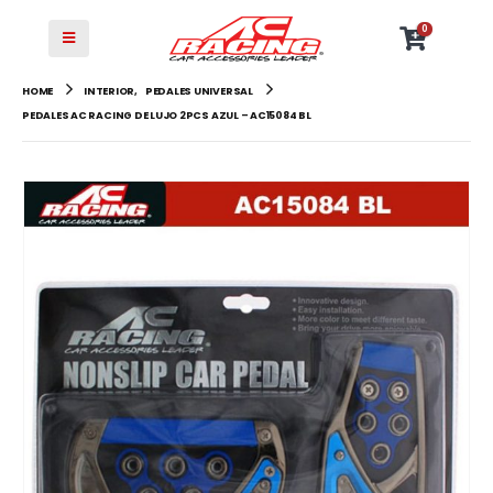
0
HOME
INTERIOR
,
PEDALES UNIVERSAL
PEDALES AC RACING DE LUJO 2PCS AZUL – AC15084 BL