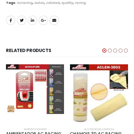
Tags:
acracing
,
autos
,
calidad
,
quality
,
racing
RELATED PRODUCTS
AMBIENTADORES
ACCESORIOS LIMPIEZA
AMBIENTADOR AC RACING VENT CLIP 12PCS/INNER FRESA – ACVCLIP-006
CHAMOIS 3D AC RACING GRANDE TUBO PLASTICO CLEAR – ACLEN-3D02