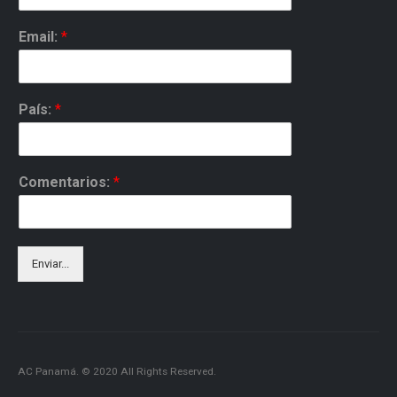
Email:
*
País:
*
Comentarios:
*
Enviar...
AC Panamá. © 2020 All Rights Reserved.