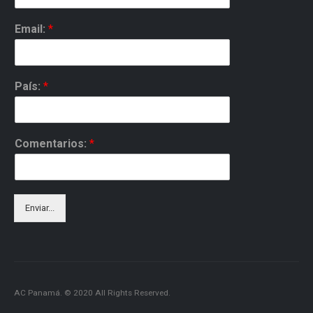
Email:
*
País:
*
Comentarios:
*
Enviar...
AC Panamá. © 2020 All Rights Reserved.