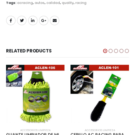
Tags:
acracing
,
autos
,
calidad
,
quality
,
racing
RELATED PRODUCTS
ACCESORIOS LIMPIEZA
ACCESORIOS LIMPIEZA
GUANTE LIMPIADOR DE MICROFIBRA – ACLEN-106
CEPILLO AC RACING PARA RINES – ACLEN-101