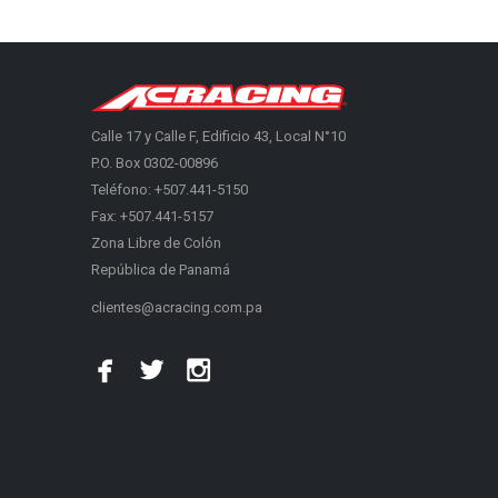
Calle 17 y Calle F, Edificio 43, Local N°10
P.O. Box 0302-00896
Teléfono: +507.441-5150
Fax: +507.441-5157
Zona Libre de Colón
República de Panamá
clientes@acracing.com.pa