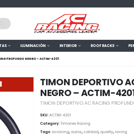
TAS
ILUMINACIÓN
INTERIOR
ROOF RACKS
PE
CING PROFUNDO NEGRO – ACTIM-4201
TIMON DEPORTIVO A
NEGRO – ACTIM-420
TIMON DEPORTIVO AC RACING PROFUN
SKU:
ACTIM-4201
Category:
Timones Racing
Tags:
acracing
,
autos
,
calidad
,
quality
,
racing