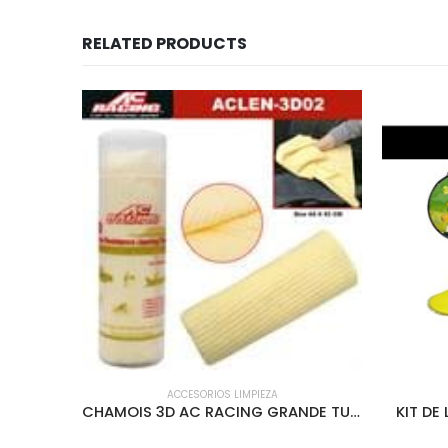
RELATED PRODUCTS
ACCESORIOS LIMPIEZA
AMBIENTADOR LATA 1.5oz 12pcs/DISPLAY CORONADO CHERRY – ACORGANIC-01
CHAMOIS 3D AC RACING GRANDE TUBO PLASTICO CLEAR – ACLEN-3D02
KIT DE