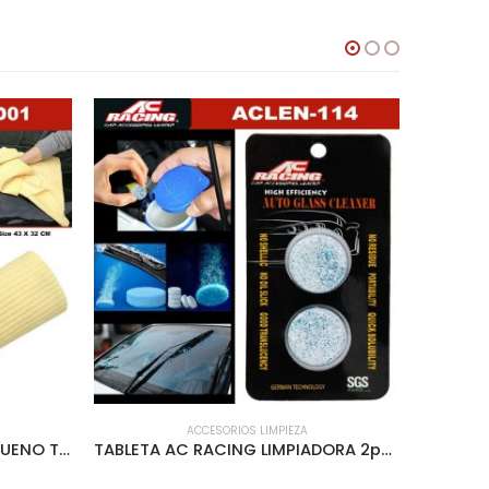
ACCESORIOS LIMPIEZA
CHAMOIS 3D AC RACING PEQUENO TUBO PLASTICO CLEAR – ACLEN-3D01
TABLETA AC RACING LIMPIADORA 2pcs PARA PARABRISAS – ACLEN-114