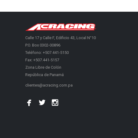
Calle 17 y Calle F, Edificio 43, Local N°10
P.O. Box 0302-00896
Teléfono: +507.441-5150
Fax: +507.441-5157
Zona Libre de Colón
República de Panamá
clientes@acracing.com.pa