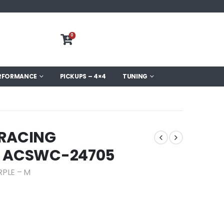
0
RFORMANCE
PICKUPS – 4×4
TUNING
 RACING
– ACSWC-24705
PLE – M