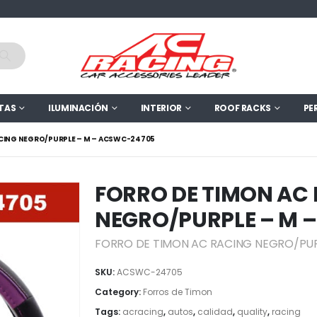
TAS
ILUMINACIÓN
INTERIOR
ROOF RACKS
PE
ACING NEGRO/PURPLE – M – ACSWC-24705
FORRO DE TIMON AC
NEGRO/PURPLE – M 
FORRO DE TIMON AC RACING NEGRO/PUR
SKU:
ACSWC-24705
Category:
Forros de Timon
Tags:
acracing
,
autos
,
calidad
,
quality
,
racing