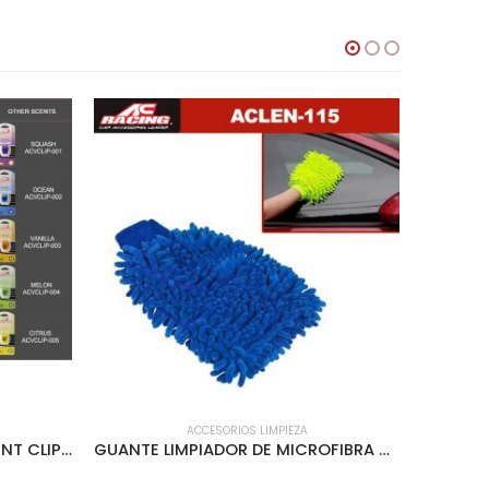
ACCESORIOS LIMPIEZA
AMBIENTADOR AC RACING VENT CLIP 12PCS/INNER FRESA – ACVCLIP-006
GUANTE LIMPIADOR DE MICROFIBRA – ACLEN-115