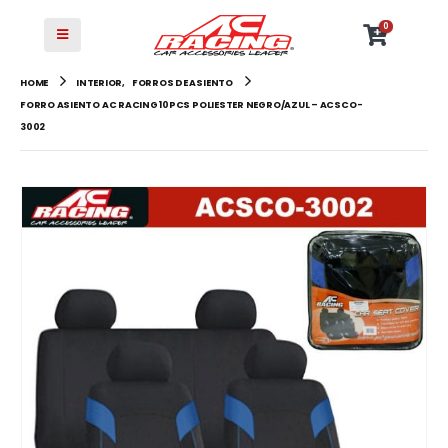
0
HOME
INTERIOR
,
FORROS DE ASIENTO
FORRO ASIENTO AC RACING 10PCS POLIESTER NEGRO/AZUL – ACSCO-
3002