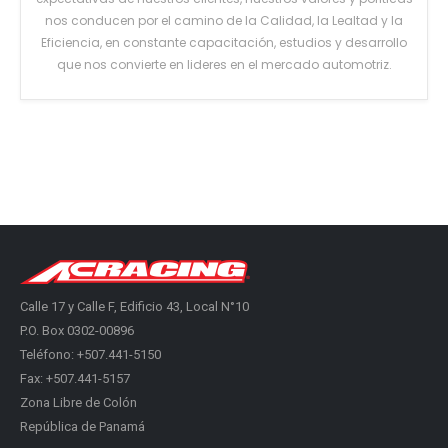
nos conducen por el camino de la Calidad, la Lealtad y la
Eficiencia, en constante capacitación, estudios y desarrollo
que nos convierte en lideres en el mercado automotriz.
Calle 17 y Calle F, Edificio 43, Local N°10
P.O. Box 0302-00896
Teléfono: +507.441-5150
Fax: +507.441-5157
Zona Libre de Colón
República de Panamá