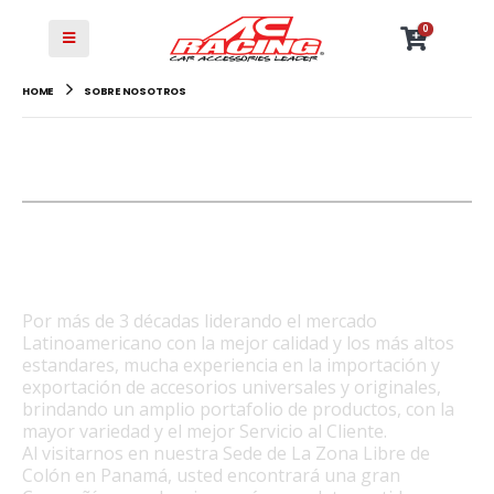
0
HOME
SOBRE NOSOTROS
NOSOTROS
AUTO CENTER ZONA LIBRE,
S.A.
Por más de 3 décadas liderando el mercado
Latinoamericano con la mejor calidad y los más altos
estandares, mucha experiencia en la importación y
exportación de accesorios universales y originales,
brindando un amplio portafolio de productos, con la
mayor variedad y el mejor Servicio al Cliente.
Al visitarnos en nuestra Sede de La Zona Libre de
Colón en Panamá, usted encontrará una gran