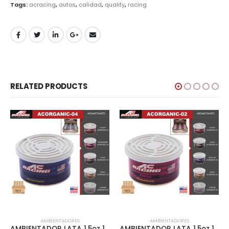
Tags:
acracing
,
autos
,
calidad
,
quality
,
racing
RELATED PRODUCTS
AMBIENTADORES
AMBIENTADORES
AMBIENTADOR LATA 1.5oz 12pcs/DISPLAY CARRO NUEVO – ACORGANIC-04
AMBIENTADOR LATA 1.5oz 12pcs/DISPLAY STRAWBERRY – ACORGANIC-02