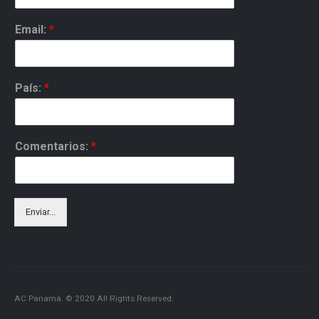
Email:
*
País:
*
Comentarios:
*
Enviar...
AC Panamá. © 2020 All Rights Reserved.