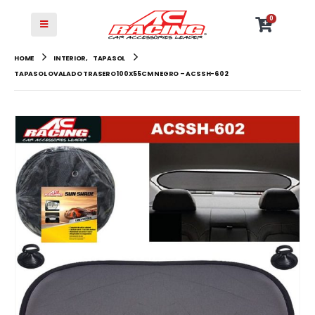
0
HOME
INTERIOR
,
TAPASOL
TAPASOL OVALADO TRASERO 100X55CM NEGRO – ACSSH-602