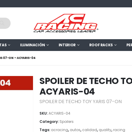
TAS
ILUMINACIÓN
INTERIOR
ROOF RACKS
PE
IS 07-ON – ACYARIS-04
SPOILER DE TECHO TO
ACYARIS-04
SPOILER DE TECHO TOY YARIS 07-ON
SKU:
ACYARIS-04
Category:
Spoilers
Tags:
acracing
,
autos
,
calidad
,
quality
,
racing