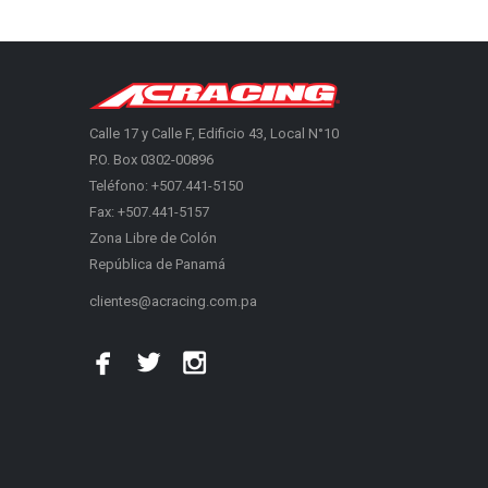
Calle 17 y Calle F, Edificio 43, Local N°10
P.O. Box 0302-00896
Teléfono: +507.441-5150
Fax: +507.441-5157
Zona Libre de Colón
República de Panamá
clientes@acracing.com.pa