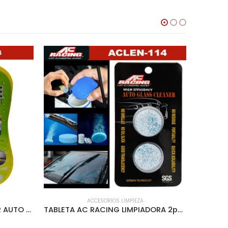
ACCESORIOS LIMPIEZA
ESPONJA JUMBO PARA LAVAR AUTO – ACLEN-113
TABLETA AC RACING LIMPIADORA 2pcs PARA PARABRISAS – ACLEN-114