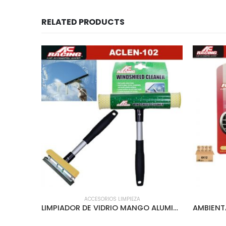
RELATED PRODUCTS
ACCESORIOS LIMPIEZA
PA?O DE MICROFIBRA 2PCS – ACLEN-107
LIMPIADOR DE VIDRIO MANGO ALUMINIO 8″ – ACLEN-102