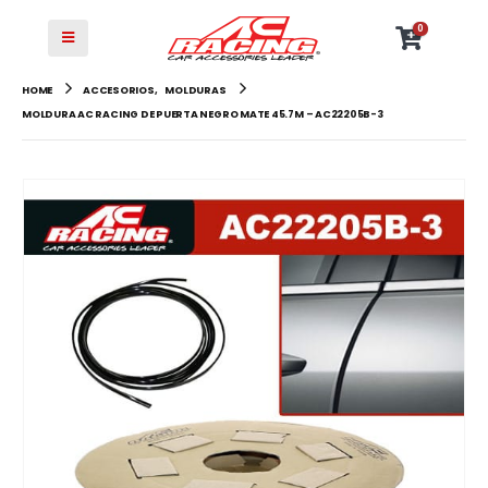
0
HOME
ACCESORIOS
,
MOLDURAS
MOLDURA AC RACING DE PUERTA NEGRO MATE 45.7M – AC22205B-3