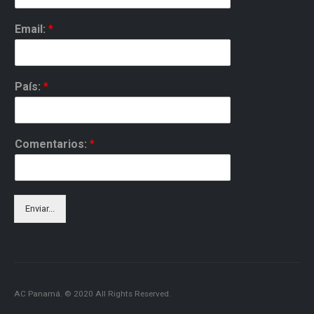
Email:
*
País:
*
Comentarios:
*
Enviar...
AC Panamá. © 2020 All Rights Reserved.