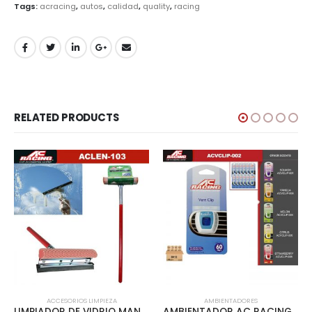
Tags:
acracing
,
autos
,
calidad
,
quality
,
racing
RELATED PRODUCTS
ACCESORIOS LIMPIEZA
AMBIENTADORES
LIMPIADOR DE VIDRIO MANGO ROJO 8 – ACLEN-103
AMBIENTADOR AC RACING VENT CLIP 12PCS/INNER OCEAN – ACVCLIP-002