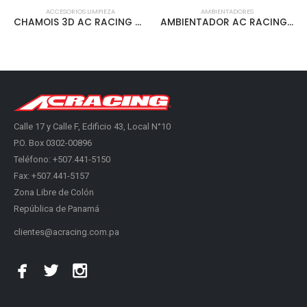
ACCESORIOS LIMPIEZA
AMBIENTADORES
CHAMOIS 3D AC RACING GRANDE TUBO PLASTICO CLEAR – ACLEN-3D02
AMBIENTADOR AC RACING VENT CLIP 12PCS/INNER FRESA – ACVCLIP-006
Calle 17 y Calle F, Edificio 43, Local N°10
P.O. Box 0302-00896
Teléfono: +507.441-5150
Fax: +507.441-5157
Zona Libre de Colón
República de Panamá
clientes@acracing.com.pa