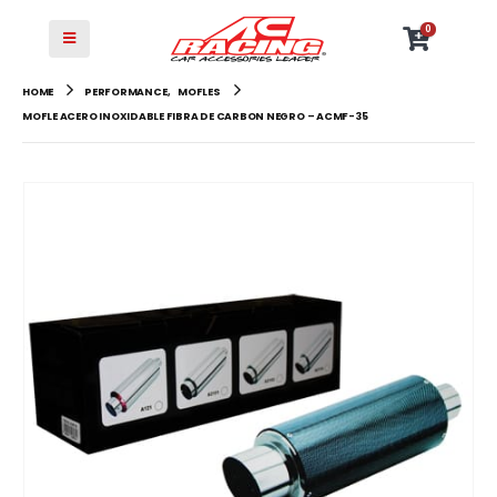
0
HOME
PERFORMANCE
,
MOFLES
MOFLE ACERO INOXIDABLE FIBRA DE CARBON NEGRO – ACMF-35