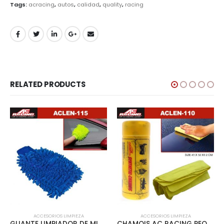
Tags:
acracing
,
autos
,
calidad
,
quality
,
racing
RELATED PRODUCTS
ACCESORIOS LIMPIEZA
ACCESORIOS LIMPIEZA
GUANTE LIMPIADOR DE MICROFIBRA – ACLEN-115
CHAMOIS AC RACING PEQUENO TUBO PLASTICO AMARILLO – ACLEN-110