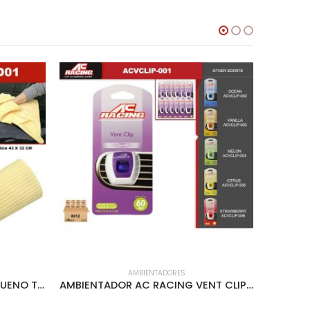
AMBIENTADORES
CHAMOIS 3D AC RACING PEQUENO TUBO PLASTICO CLEAR – ACLEN-3D01
AMBIENTADOR AC RACING VENT CLIP SQUASH – ACVCLIP-001