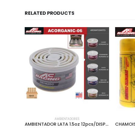
RELATED PRODUCTS
AMBIENTADORES
AMBIENTADOR AC RACING VENT CLIP VAINILLA – ACVCLIP-003
AMBIENTADOR LATA 1.5oz 12pcs/DISPLAY CROMADO – ACORGANIC-06