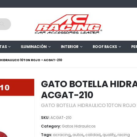
TAS
ILUMINACIÓN
INTERIOR
ROOF RACKS
PE
 HIDRAULICO 10TON ROJO – ACGAT-210
GATO BOTELLA HIDRA
ACGAT-210
GATO BOTELLA HIDRAULICO 10TON ROJO
SKU:
ACGAT-210
Category:
Gatos Hidraulicos
Tags:
acracing
,
autos
,
calidad
,
quality
,
racing