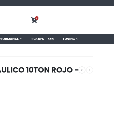
0
RFORMANCE
PICKUPS – 4×4
TUNING
ULICO 10TON ROJO –