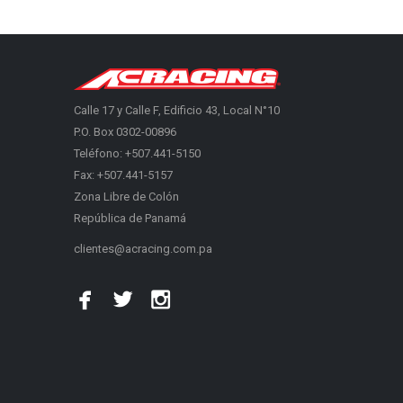
Calle 17 y Calle F, Edificio 43, Local N°10
P.O. Box 0302-00896
Teléfono: +507.441-5150
Fax: +507.441-5157
Zona Libre de Colón
República de Panamá
clientes@acracing.com.pa