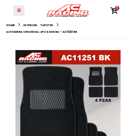
0
HOME
INTERIOR
,
TAPETES
ALFOMBRA UNIVERSAL 4PCS NEGRA – AC11251 BK